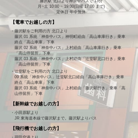
藤沢駅 北口より神奈中バスで 13分
月~土 10:00 ~ 19:00(日曜 17:00 まで)
定休日 年中無休
【電車でお越しの方】
・藤沢駅をご利用の方 北口より
藤沢 01 系統「神奈中バス」神明町経由「高山車庫行き」乗車
終点「高山車庫」下車
藤沢 02 系統「神奈中バス」上村経由「高山車庫行き」乗車
「高山停留所」下車
藤沢 03 系統「神奈中バス」上村経由「辻堂駅北口行き」乗車
「高山停留所」下車
・辻堂駅をご利用の方 北口より
09 系統「神奈中バス」辻堂駅北口経由「高山車庫行き」乗車
終点「高山車庫」下車
藤沢 03 系統「神奈中バス」上村経由「藤沢駅行き」乗車「高
山停留所」下車
【新幹線でお越しの方】
・小田原駅より
JR 東海道本線で藤沢駅まで。藤沢駅よりバス
【飛行機でお越しの方】
・羽田空港より